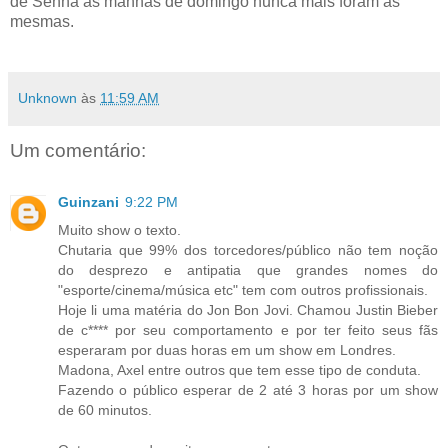
de Senna as manhãs de domingo nunca mais foram as
mesmas.
Unknown
às
11:59 AM
Um comentário:
Guinzani
9:22 PM
Muito show o texto.
Chutaria que 99% dos torcedores/público não tem noção
do desprezo e antipatia que grandes nomes do
"esporte/cinema/música etc" tem com outros profissionais.
Hoje li uma matéria do Jon Bon Jovi. Chamou Justin Bieber
de c**** por seu comportamento e por ter feito seus fãs
esperaram por duas horas em um show em Londres.
Madona, Axel entre outros que tem esse tipo de conduta.
Fazendo o público esperar de 2 até 3 horas por um show
de 60 minutos.