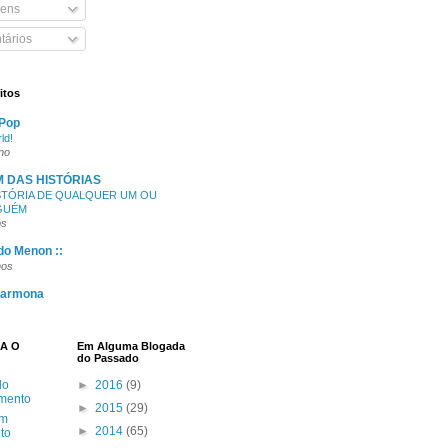
ens
ários
itos
Pop
ld!
no
M DAS HISTÓRIAS
STÓRIA DE QUALQUER UM OU
GUÉM
os
 do Menon ::
nos
Carmona
NA O
Em Alguma Blogada
do Passado
do
►
2016
(9)
mento
►
2015
(29)
em
►
2014
(65)
to