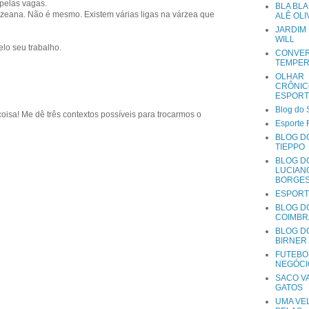
pelas vagas.
BLA BLA
eana. Não é mesmo. Existem várias ligas na várzea que
ALÊ OLI
JARDIM
WILL
lo seu trabalho.
CONVE
TEMPE
OLHAR
CRÔNIC
ESPORT
Blog do 
oisa! Me dê três contextos possíveis para trocarmos o
Esporte 
BLOG D
TIEPPO
BLOG D
LUCIAN
BORGE
ESPORT
BLOG DO
COIMBR
BLOG D
BIRNER
FUTEBO
NEGÓCI
SACO VA
GATOS
UMA VE