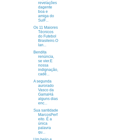
revelações
dagente
boa e
amiga do
SulF...
Os 11 Maiores
Técnicos
do Futebol
Brasileiro.O
lan...
Bendita
renúncia,
se vier.E
nossa
indignação,
cadê...
A segunda
aurorado
Vasco da
GamaHá
alguns dias
enc...
Sua santidade
MarcosPerf
eito. É a
única
palavra
qu...
Um beijo e