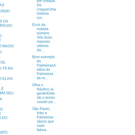
em cheque.
AS
De
craqueUma
RÁDIO
história
cor...
S DA
Ecos da
RIA DO
rodada
número
O
3As duas
R
maiores
vitórias
O MASSI
da...
O
A
Bom exemplo
do
 SIL
PalmeirasA
 TÁ NA
idéia do
Palmeiras
de re...
 ELIAS
S
Olha o
 É
Náutico aí,
MA SEU
gente!Dete
sto o termo
A
cavalo pa...
São Paulo,
 O
Inter e
R
Palmeiras
 DO
sãoos que
mais
fatura...
NDO,