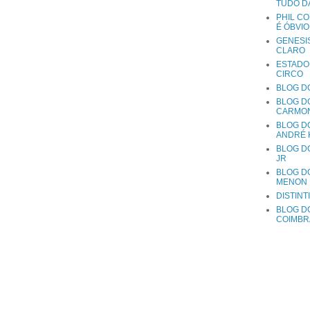
TUDO D
PHIL CO
É ÓBVIO
GENESIS
CLARO
ESTADO
CIRCO
BLOG D
BLOG D
CARMO
BLOG D
ANDRÉ 
BLOG D
JR
BLOG D
MENON
DISTINT
BLOG DO
COIMBR