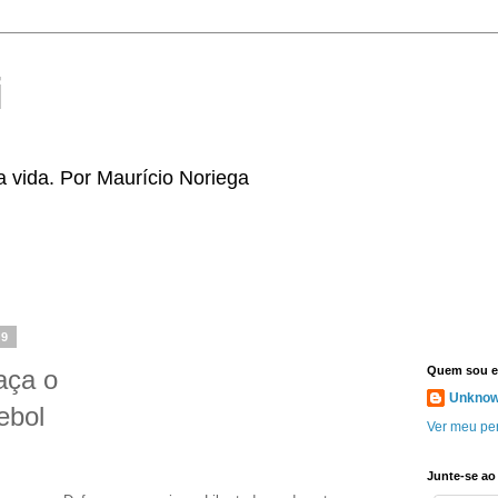
i
a vida. Por Maurício Noriega
09
Quem sou 
aça o
Unkno
ebol
Ver meu per
Junte-se ao