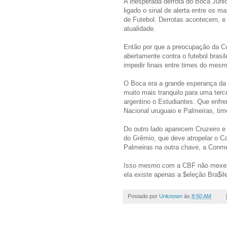
A inesperada derrota do Boca Junio
ligado o sinal de alerta entre os
de Futebol. Derrotas acontecem, e
atualidade.
Então por que a preocupação da Co
abertamente contra o futebol brasil
impedir finais entre times do mesm
O Boca era a grande esperança da 
muito mais tranquilo para uma terc
argentino o Estudiantes. Que enfr
Nacional uruguaio e Palmeiras, tim
Do outro lado aparecem Cruzeiro e 
do Grêmio, que deve atropelar o Ca
Palmeiras na outra chave, a Conmeb
Isso mesmo com a CBF não mexendo
ela existe apenas a $eleção Bra$ile
Postado por
Unknown
às
8:50 AM