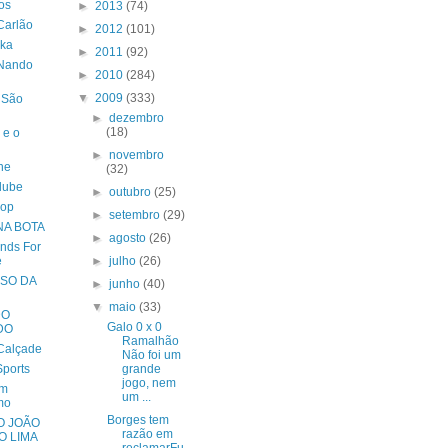
os
►
2013
(74)
Carlão
►
2012
(101)
ika
►
2011
(92)
 Nando
►
2010
(284)
▼
2009
(333)
 São
►
dezembro
(18)
 e o
►
novembro
ne
(32)
lube
►
outubro
(25)
op
►
setembro
(29)
NA BOTA
►
agosto
(26)
nds For
e
►
julho
(26)
SO DA
►
junho
(40)
▼
maio
(33)
DO
Galo 0 x 0
DO
Ramalhão
Calçade
Não foi um
Sports
grande
jogo, nem
em
um ...
mo
Borges tem
O JOÃO
razão em
O LIMA