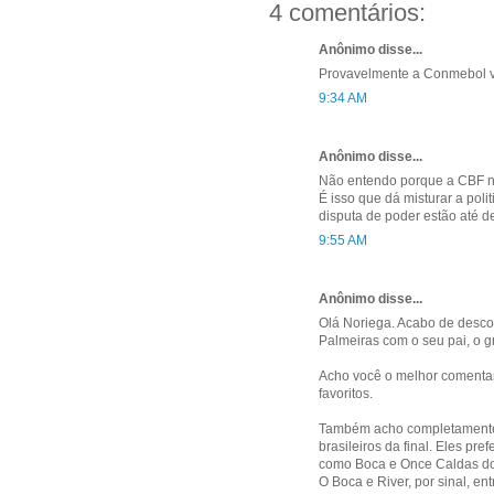
4 comentários:
Anônimo disse...
Provavelmente a Conmebol vai
9:34 AM
Anônimo disse...
Não entendo porque a CBF nã
É isso que dá misturar a poli
disputa de poder estão até d
9:55 AM
Anônimo disse...
Olá Noriega. Acabo de descob
Palmeiras com o seu pai, o g
Acho você o melhor comentar
favoritos.
Também acho completamente 
brasileiros da final. Eles pr
como Boca e Once Caldas do q
O Boca e River, por sinal, e