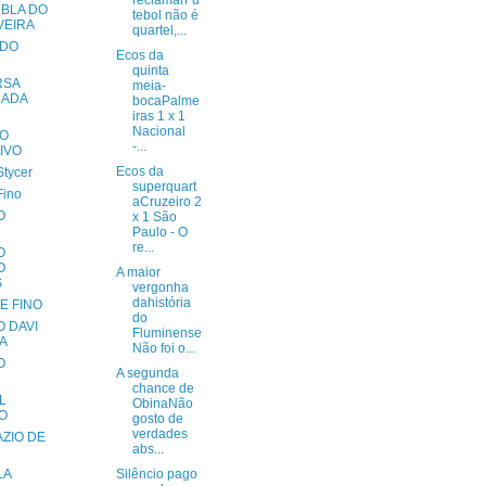
reclamarFu
 BLA DO
tebol não é
VEIRA
quartel,...
 DO
Ecos da
quinta
RSA
meia-
RADA
bocaPalme
iras 1 x 1
Nacional
O
-...
IVO
Ecos da
Stycer
superquart
Fino
aCruzeiro 2
O
x 1 São
Paulo - O
re...
O
O
A maior
S
vergonha
dahistória
E FINO
do
 DAVI
Fluminense
A
Não foi o...
O
A segunda
chance de
L
ObinaNão
O
gosto de
verdades
ZIO DE
abs...
LA
Silêncio pago