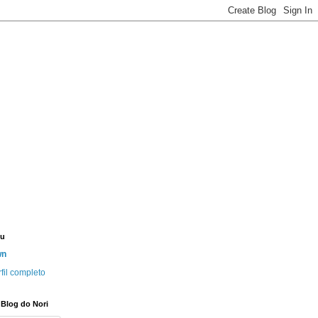
eu
wn
fil completo
 Blog do Nori