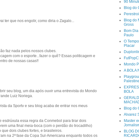
90 Minut
Blog do 
Perestro
Blog do
 ter que nos engolir, como diria o Zagalo...
Gross
Bom Dia
Paulo
O Tempo
Placar
o faz nada pelos nossos clubes.
Duplonli
ticagem com o esporte...fazer o quê? Essas politicagem e
FutPopC
entro de nossas casas!!
Mondo P
A BOLA 
Playgrou
Palestin
EXPRES
rir seu blog, um dia após ouvir uma entrevista do Mondo
BOLA
rande Luiz Noriega.
GERAL
MACHA
ista da Sportv e seu blog acaba de entrar nos meus
Blog do 
Alvarez 
Master 
esdrúxula essa regra da Conmebol para tirar dois
Jornalis
eferem uma final meia-boca (com o perdão do trocadilho)
ue dois clubes fortes, e brasileiros.
BLOG D
RICARD
ntram na 2ª fase da Copa Sul-Americana enquanto todos os