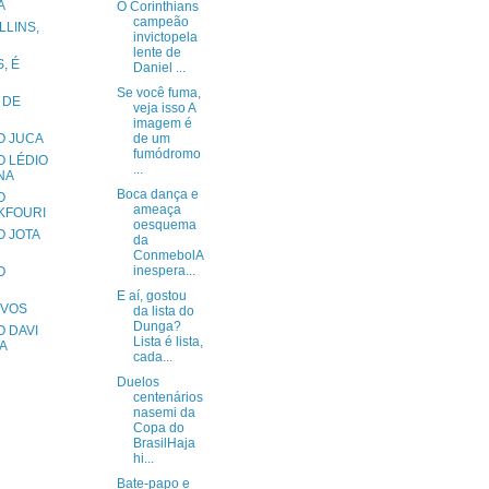
Á
O Corinthians
campeão
LLINS,
invictopela
lente de
, É
Daniel ...
Se você fuma,
 DE
veja isso A
imagem é
O JUCA
de um
fumódromo
O LÉDIO
...
NA
Boca dança e
O
ameaça
KFOURI
oesquema
O JOTA
da
ConmebolA
inespera...
O
E aí, gostou
IVOS
da lista do
Dunga?
 DAVI
Lista é lista,
A
cada...
Duelos
centenários
nasemi da
Copa do
BrasilHaja
hi...
Bate-papo e