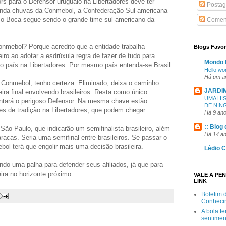
rs para o Defensor uruguaio na Libertadores deve ter
Postag
 manda-chuvas da Conmebol, a Confederação Sul-americana
 o Boca segue sendo o grande time sul-americano da
Coment
nmebol? Porque acredito que a entidade trabalha
Blogs Favor
eiro ao adotar a esdrúxula regra de fazer de tudo para
Mondo 
o país na Libertadores. Por mesmo país entenda-se Brasil.
Hello wor
Há um a
Conmebol, tenho certeza. Eliminado, deixa o caminho
JARDI
eira final envolvendo brasileiros. Resta como único
UMA HI
entará o perigoso Defensor. Na mesma chave estão
DE NIN
es de tradição na Libertadores, que podem chegar.
Há 9 an
:: Blog
São Paulo, que indicarão um semifinalista brasileiro, além
Há 14 a
racas. Seria uma semifinal entre brasileiros. Se passar o
ol terá que engolir mais uma decisão brasileira.
Lédio 
 uma palha para defender seus afiliados, já que para
ira no horizonte próximo.
VALE A PE
LINK
Boletim 
Conheci
A bola t
sentimen