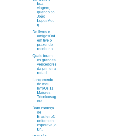
boa
viagem,
querido tio
João
LopesMeu
q...
De livros e
amigosOnt
em tive o
prazer de
receber a...
Quais foram
os grandes
vencedores
da primeira
rodad...
Lançamento
do meu
livroOs 11
Maiores
Técnicosag
ora...
Bom começo
de
BrasileiroC
onforme se
esperava, o
Br...