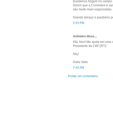
brasileiros brigam no campo 
Dizem que a Conmebol é varz
são muito mais organizadas.
Grande abraço e parabéns pe
5:33 PM
Anônimo disse...
Olá, Nori! Me ajude em uma c
Presidente da CBF (RT)!
Abç!
Dalla Valle
7:44 AM
Postar um comentário