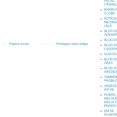
PELAS
CRIANÇ
BARIRI 
CLUBE
NOTÍCIA
MILIONÁ
VALE
BLOG D
ADEMA
BLOG D
Página inicial
Postagem mais antiga
BLOG D
LAGUN
GUIA DA
BLOG DO
ÁREA
BLOG DO
AREDE
TAMBÉM
PROBLE
VANESS
RICHE
RUBÃO,
MELHO
MALUCO
MUNDO
EM SE
PLANTA