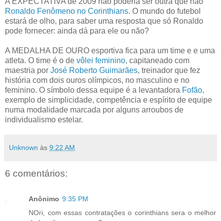
A EXPECTATIVA de 2009 não poderia ser outra que não
Ronaldo Fenômeno no Corinthians
. O mundo do futebol
estará de olho, para saber uma resposta que só Ronaldo
pode fornecer: ainda dá para ele ou não?
A MEDALHA DE OURO esportiva fica para um time e e uma
atleta. O time é o de
vôlei feminino
, capitaneado com
maestria por
José Roberto Guimarães
, treinador que fez
história com dois ouros olímpicos, no masculino e no
feminino. O símbolo dessa equipe é a levantadora
Fofão
,
exemplo de simplicidade, competência e espírito de equipe
numa modalidade marcada por alguns arroubos de
individualismo estelar.
Unknown
às
9:22 AM
6 comentários:
Anônimo
9:35 PM
NOri, com essas contratações o corinthians sera o melhor