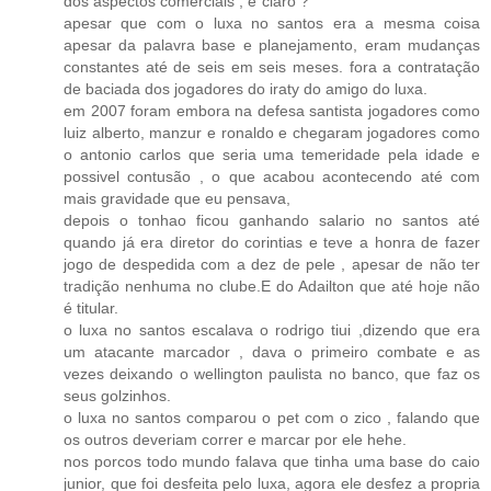
dos aspectos comerciais , e´claro ?
apesar que com o luxa no santos era a mesma coisa
apesar da palavra base e planejamento, eram mudanças
constantes até de seis em seis meses. fora a contratação
de baciada dos jogadores do iraty do amigo do luxa.
em 2007 foram embora na defesa santista jogadores como
luiz alberto, manzur e ronaldo e chegaram jogadores como
o antonio carlos que seria uma temeridade pela idade e
possivel contusão , o que acabou acontecendo até com
mais gravidade que eu pensava,
depois o tonhao ficou ganhando salario no santos até
quando já era diretor do corintias e teve a honra de fazer
jogo de despedida com a dez de pele , apesar de não ter
tradição nenhuma no clube.E do Adailton que até hoje não
é titular.
o luxa no santos escalava o rodrigo tiui ,dizendo que era
um atacante marcador , dava o primeiro combate e as
vezes deixando o wellington paulista no banco, que faz os
seus golzinhos.
o luxa no santos comparou o pet com o zico , falando que
os outros deveriam correr e marcar por ele hehe.
nos porcos todo mundo falava que tinha uma base do caio
junior, que foi desfeita pelo luxa, agora ele desfez a propria