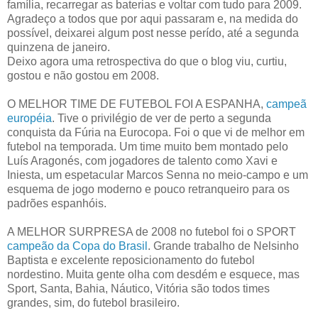
família, recarregar as baterias e voltar com tudo para 2009.
Agradeço a todos que por aqui passaram e, na medida do
possível, deixarei algum post nesse perído, até a segunda
quinzena de janeiro.
Deixo agora uma retrospectiva do que o blog viu, curtiu,
gostou e não gostou em 2008.
O MELHOR TIME DE FUTEBOL FOI A ESPANHA,
campeã
européia
. Tive o privilégio de ver de perto a segunda
conquista da Fúria na Eurocopa. Foi o que vi de melhor em
futebol na temporada. Um time muito bem montado pelo
Luís Aragonés, com jogadores de talento como Xavi e
Iniesta, um espetacular Marcos Senna no meio-campo e um
esquema de jogo moderno e pouco retranqueiro para os
padrões espanhóis.
A MELHOR SURPRESA de 2008 no futebol foi o SPORT
campeão da Copa do Brasil
. Grande trabalho de Nelsinho
Baptista e excelente reposicionamento do futebol
nordestino. Muita gente olha com desdém e esquece, mas
Sport, Santa, Bahia, Náutico, Vitória são todos times
grandes, sim, do futebol brasileiro.