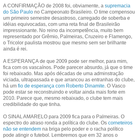
A CONFIRMAÇÃO de 2008 foi, obviamente, a
supremacia
do São Paulo
no Campeonato Brasileiro. O time compensou
um primeiro semestre desastroso, carregado de soberba e
idéias equivocadas, com uma reta final de Brasileirão
impressionante. No reino da incompetência, muito bem
representado por Grêmio, Palmeiras, Cruzeiro e Flamengo,
o Tricolor paulista mostrou que mesmo sem ser brilhante
ainda é rei.
A ESPERANÇA de que 2009 pode ser melhor, para mim,
fica com os vascaínos. Pode parecer absurdo, já que o time
foi rebaixado. Mas após décadas de uma adminstração
viciada, ultrapassada e que arrancou as entranhas do clube,
há um
fio de esperança com Roberto Dinamite
. O Vasco
pode estar se reconstruindo e voltar ainda mais forte em
2010. Parece que, mesmo rebaixado, o clube tem mais
credibilidade do que tinha.
O SINAL AMARELO para 2009 fica para o Palmeiras. O
espectro do atraso ronda a política do clube. Os
corneteiros
não se entendem
na briga pelo poder e o racha político
pode atingir o futebol. Lembremos que em 32 anos o